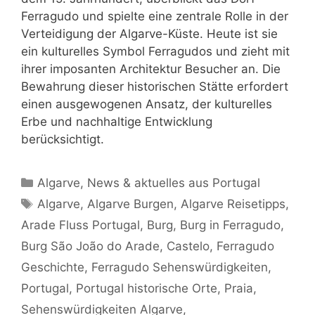
Ferragudo und spielte eine zentrale Rolle in der
Verteidigung der Algarve-Küste. Heute ist sie
ein kulturelles Symbol Ferragudos und zieht mit
ihrer imposanten Architektur Besucher an. Die
Bewahrung dieser historischen Stätte erfordert
einen ausgewogenen Ansatz, der kulturelles
Erbe und nachhaltige Entwicklung
berücksichtigt.
Kategorien
Algarve
,
News & aktuelles aus Portugal
Schlagwörter
Algarve
,
Algarve Burgen
,
Algarve Reisetipps
,
Arade Fluss Portugal
,
Burg
,
Burg in Ferragudo
,
Burg São João do Arade
,
Castelo
,
Ferragudo
Geschichte
,
Ferragudo Sehenswürdigkeiten
,
Portugal
,
Portugal historische Orte
,
Praia
,
Sehenswürdigkeiten Algarve
,