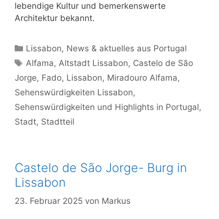
lebendige Kultur und bemerkenswerte
Architektur bekannt.
Kategorien
Lissabon
,
News & aktuelles aus Portugal
Schlagwörter
Alfama
,
Altstadt Lissabon
,
Castelo de São
Jorge
,
Fado
,
Lissabon
,
Miradouro Alfama
,
Sehenswürdigkeiten Lissabon
,
Sehenswürdigkeiten und Highlights in Portugal
,
Stadt
,
Stadtteil
Castelo de São Jorge- Burg in
Lissabon
23. Februar 2025
von
Markus