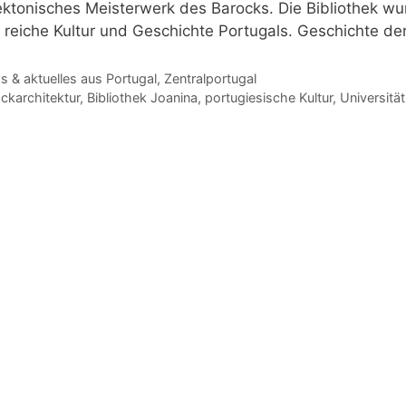
ektonisches Meisterwerk des Barocks. Die Bibliothek wur
e reiche Kultur und Geschichte Portugals. Geschichte de
gorien
 & aktuelles aus Portugal
,
Zentralportugal
agwörter
ckarchitektur
,
Bibliothek Joanina
,
portugiesische Kultur
,
Universitä