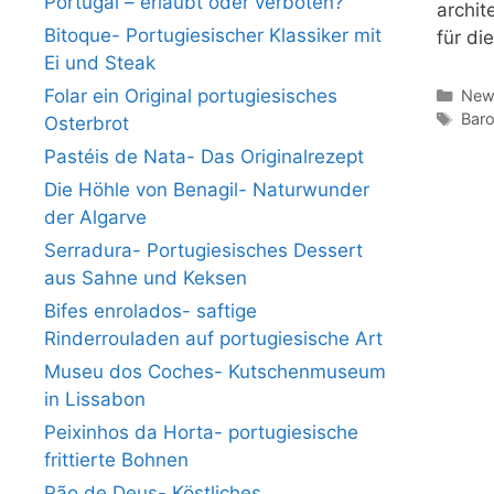
Portugal – erlaubt oder verboten?
archit
Bitoque- Portugiesischer Klassiker mit
für di
Ei und Steak
Folar ein Original portugiesisches
Kate
News
Schl
Baro
Osterbrot
Pastéis de Nata- Das Originalrezept
Die Höhle von Benagil- Naturwunder
der Algarve
Serradura- Portugiesisches Dessert
aus Sahne und Keksen
Bifes enrolados- saftige
Rinderrouladen auf portugiesische Art
Museu dos Coches- Kutschenmuseum
in Lissabon
Peixinhos da Horta- portugiesische
frittierte Bohnen
Pão de Deus- Köstliches