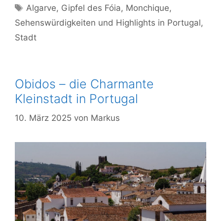
Schlagwörter
Algarve
,
Gipfel des Fóia
,
Monchique
,
Sehenswürdigkeiten und Highlights in Portugal
,
Stadt
Obidos – die Charmante
Kleinstadt in Portugal
10. März 2025
von
Markus