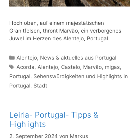
Hoch oben, auf einem majestätischen
Granitfelsen, thront Marvão, ein verborgenes
Juwel im Herzen des Alentejo, Portugal.
Kategorien
Alentejo
,
News & aktuelles aus Portugal
Schlagwörter
Acorda
,
Alentejo
,
Castelo
,
Marvão
,
migas
,
Portugal
,
Sehenswürdigkeiten und Highlights in
Portugal
,
Stadt
Leiria- Portugal- Tipps &
Highlights
2. September 2024
von
Markus