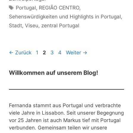
Schlagwörter
Portugal
,
REGIÃO CENTRO
,
Sehenswürdigkeiten und Highlights in Portugal
,
Stadt
,
Viseu
,
zentral Portugal
Seite
Seite
Seite
Seite
←
Zurück
1
2
3
4
Weiter
→
Willkommen auf unserem Blog!
Fernanda stammt aus Portugal und verbrachte
viele Jahre in Lissabon. Seit unserer Begegnung
vor 25 Jahren ist auch Markus tief mit Portugal
verbunden. Gemeinsam teilen wir unsere