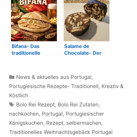
Gericht
Gericht
Bifana- Das
Salame de
traditionelle
Chocolate- Der
portugiesische
portugiesische
Sandwich
Schokoladentraum
Kategorien
News & aktuelles aus Portugal
,
Portugiesische Rezepte- Traditionell, Kreativ &
Köstlich
Schlagwörter
Bolo Rei Rezept
,
Bolo Rei Zutaten
,
nachkochen
,
Portugal
,
Portugiesischer
Königskuchen
,
Rezept
,
selbermachen
,
Traditionelles Weihnachtsgebäck Portugal