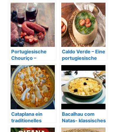
Klassiker der
legendäres
portugiesischen
Sandwich aus
Küche
Porto
Portugiesische
Caldo Verde – Eine
Chouriço –
portugiesische
Traditionelle
Spezialität
Wurst mit
Charakter
Cataplana ein
Bacalhau com
traditionelles
Natas- klassisches
portugiesisches
portugiesisches